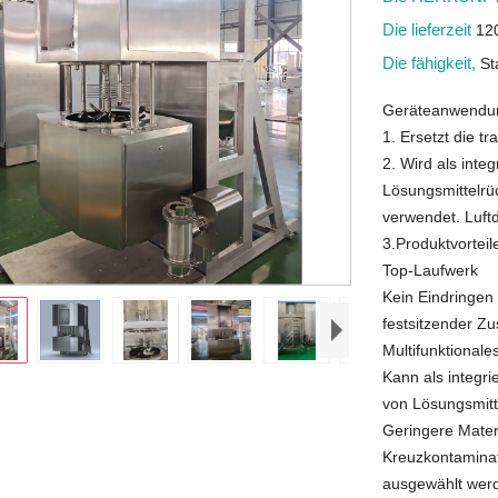
Die lieferzeit
12
Die fähigkeit,
St
Geräteanwendun
1. Ersetzt die tr
2. Wird als int
Lösungsmittelr
verwendet. Luftd
3.Produktvorteil
Top-Laufwerk
Kein Eindringen
festsitzender Z
Multifunktionale
Kann als integr
von Lösungsmit
Geringere Mater
Kreuzkontaminat
ausgewählt wer