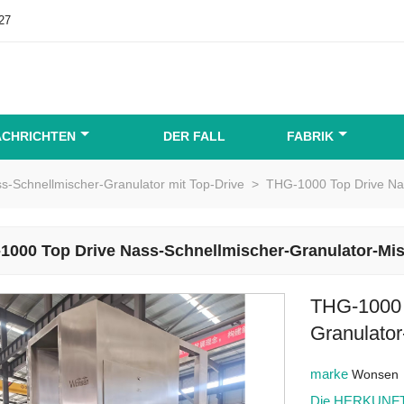
27
ACHRICHTEN
DER FALL
FABRIK
s-Schnellmischer-Granulator mit Top-Drive
>
THG-1000 Top Drive Na
1000 Top Drive Nass-Schnellmischer-Granulator-M
THG-1000 
Granulato
marke
Wonsen
Die HERKUNFT