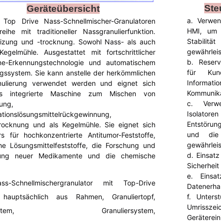
Ste
Geräteübersicht
a. Verwe
Top Drive Nass-Schnellmischer-Granulatoren
HMI, um d
eihe mit traditioneller Nassgranulierfunktion.
Stabili
izung und -trocknung. Sowohl Nass- als auch
gewährleis
Kegelmühle. Ausgestattet mit fortschrittlicher
b. Reserv
ne-Erkennungstechnologie und automatischem
für Ku
gssystem. Sie kann anstelle der herkömmlichen
Informat
nulierung verwendet werden und eignet sich
Kommunikat
s integrierte Maschine zum Mischen von
c. Verw
rung,
Isolatoren
tionslösungsmittelrückgewinnung,
Entstörung
ocknung und als Kegelmühle. Sie eignet sich
und die 
s für hochkonzentrierte Antitumor-Feststoffe,
gewährleis
he Lösungsmittelfeststoffe, die Forschung und
d. Einsatz
lung neuer Medikamente und die chemische
Sicherheit
.
e. Einsa
s-Schnellmischergranulator mit Top-Drive
Datenerhal
 hauptsächlich aus Rahmen, Granuliertopf,
f. Unters
Umrisszei
hsystem, Granuliersystem,
Geräterei