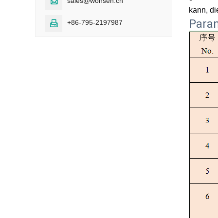
sales@wonsen.cn

kann, d
Para
+86-795-2197987
