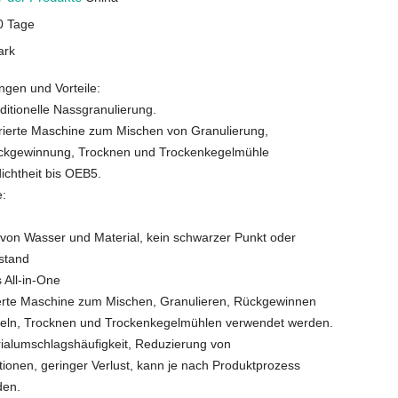
0 Tage
ark
gen und Vorteile:
aditionelle Nassgranulierung.
egrierte Maschine zum Mischen von Granulierung,
ückgewinnung, Trocknen und Trockenkegelmühle
ichtheit bis OEB5.
e:
 von Wasser und Material, kein schwarzer Punkt oder
ustand
s All-in-One
ierte Maschine zum Mischen, Granulieren, Rückgewinnen
teln, Trocknen und Trockenkegelmühlen verwendet werden.
ialumschlagshäufigkeit, Reduzierung von
ionen, geringer Verlust, kann je nach Produktprozess
den.