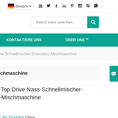








Deutsch


KONTAKTIERE UNS
ÜBER UNS
ss-Schnellmischer-Granulator-Mischmaschine
ischmaschine

Top Drive Nass-Schnellmischer-
r-Mischmaschine
 der Produkte
China