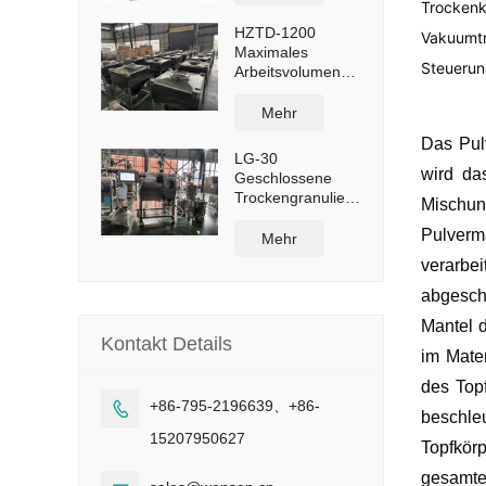
1300 l
Trocken
HZTD-1200
Vakuumt
Maximales
Steuerun
Arbeitsvolumen
960 l mit
manueller
Mehr
Ablassklappe
Das Pulv
LG-30
wird da
Geschlossene
Trockengranulieranlage
Mischun
mit einer
Pulverm
Kapazität von 50
Mehr
kg/h
verarbei
abgesch
Mantel d
Kontakt Details
im Mate
des Top
+86-795-2196639、+86-

beschle
15207950627
Topfkörp
gesamte