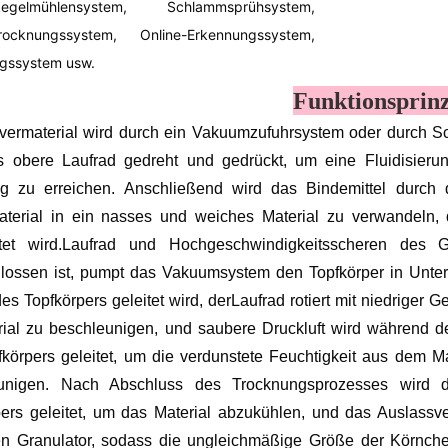
kegelmühlensystem, Schlammsprühsystem,
rocknungssystem, Online-Erkennungssystem,
gssystem usw.
Funktionsprin
ermaterial wird durch ein Vakuumzufuhrsystem oder durch Schw
s obere Laufrad gedreht und gedrückt, um eine Fluidisieru
g zu erreichen. Anschließend wird das Bindemittel durch d
aterial in ein nasses und weiches Material zu verwandeln,
tet wird.
Laufrad
und Hochgeschwindigkeitsscheren des Gr
lossen ist, pumpt das Vakuumsystem den Topfkörper in Unte
es Topfkörpers geleitet wird, der
Laufrad
rotiert mit niedriger 
rial zu beschleunigen, und saubere Druckluft wird während 
fkörpers geleitet, um die verdunstete Feuchtigkeit aus dem 
unigen. Nach Abschluss des Trocknungsprozesses wird 
ers geleitet, um das Material abzukühlen, und das Auslassven
n Granulator, sodass die ungleichmäßige Größe der Körnc