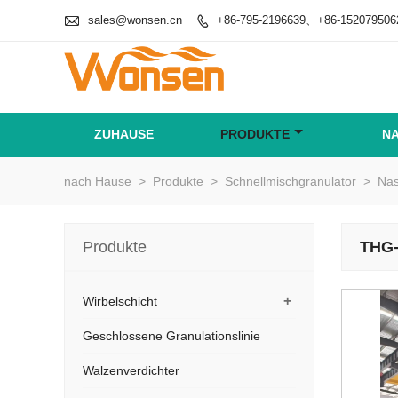

sales@wonsen.cn
+86-795-2196639、+86-152079506

ZUHAUSE
PRODUKTE
N
nach Hause
>
Produkte
>
Schnellmischgranulator
>
Nas
Produkte
THG-
+
Wirbelschicht
Geschlossene Granulationslinie
Walzenverdichter