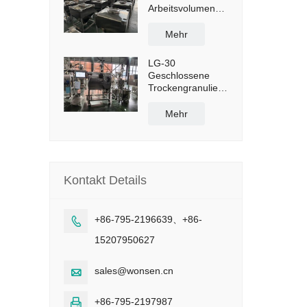
Arbeitsvolumen
960 l mit
manueller
Mehr
Ablassklappe
LG-30
Geschlossene
Trockengranulieranlage
mit einer
Kapazität von 50
Mehr
kg/h
Kontakt Details
+86-795-2196639、+86-

15207950627
sales@wonsen.cn

+86-795-2197987
