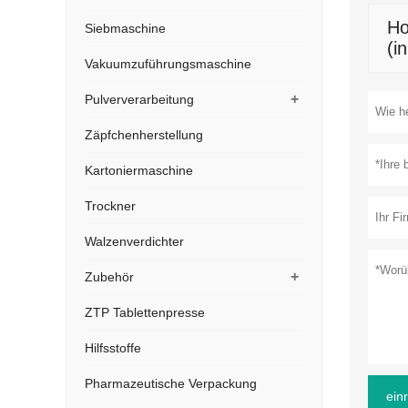
Unser Unt
Siebmaschine
von Mensc
Vakuumzuführungsmaschine
Geschäfts
sichern. 
+
Pulververarbeitung
auszubau
Zäpfchenherstellung
Kartoniermaschine
Trockner
Ho
Walzenverdichter
(i
+
Zubehör
ZTP Tablettenpresse
Hilfsstoffe
Pharmazeutische Verpackung