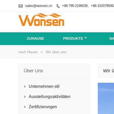

sales@wonsen.cn
+86-795-2196639、+86-152079506

ZUHAUSE
PRODUKTE
N
nach Hause
>
Wir über uns
Über Uns
Wir 
Unternehmen stil

Ausstellungsaktivitäten

Zertifizierungen
