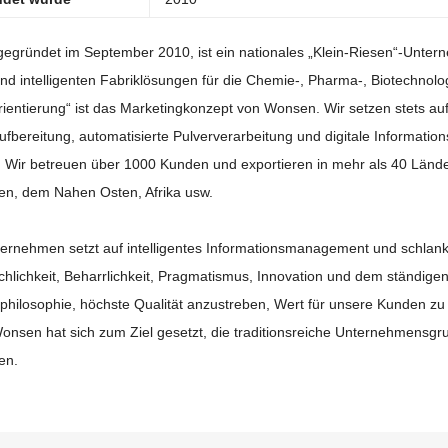
Anlagen zur Feststoffaufbereitung, Anlagen 
ftsart
digitale Fabrik
WONSEN
der Mitarbeiter
201–500 Personen
erkaufen
2 Millionen US-Dollar – 5 Millionen US-Dollar
det wurde
2010
egründet im September 2010, ist ein nationales „Klein-Riesen“-Unterne
nd intelligenten Fabriklösungen für die Chemie-, Pharma-, Biotechnolo
ientierung“ ist das Marketingkonzept von Wonsen. Wir setzen stets au
aufbereitung, automatisierte Pulververarbeitung und digitale Informati
t. Wir betreuen über 1000 Kunden und exportieren in mehr als 40 Länd
en, dem Nahen Osten, Afrika usw.