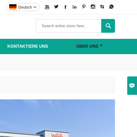








Deutsch


KONTAKTIERE UNS
ÜBER UNS
