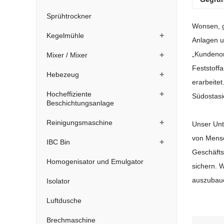
Sprühtrockner
Geschä
+
Kegelmühle
Marke
+
Mixer / Mixer
Anzahl 
+
Hebezeug
Jahr v
+
Hocheffiziente
Beschichtungsanlage
Gegrün
+
Reinigungsmaschine
Wonsen, g
+
IBC Bin
Anlagen u
Homogenisator und Emulgator
„Kundenor
Feststoff
Isolator
erarbeite
Luftdusche
Südostasi
Brechmaschine