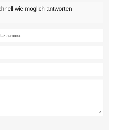
e Produktionsstättenführung, lebt den Unternehmensgeist
Streben nach Exzellenz und vertritt die
u schaffen und unseren eigenen Unternehmenserfolg zu
ruppe zu einem international führenden Unternehmen
hnell wie möglich antworten