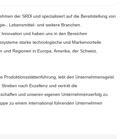
1
2
3
4
5
6
7
8
zur Pulververarbeitung, Automatisierungstechnik und
hmen der SRDl und spezialisiert auf die Bereitstellung von
gie-, Lebensmittel- und weitere Branchen.
f Innovation und haben uns in den Bereichen
onssysteme starke technologische und Markenvorteile
er und Regionen in Europa, Amerika, der Schweiz,