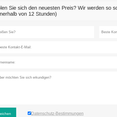
ernehmen setzt auf intelligentes Informationsmanagement und schlank
hlichkeit, Beharrlichkeit, Pragmatismus, Innovation und dem ständigen 
philosophie, höchste Qualität anzustreben, Wert für unsere Kunden z
Wonsen hat sich zum Ziel gesetzt, die traditionsreiche Unternehmensg
en.
len Sie sich den neuesten Preis? Wir werden so sc
nnerhalb von 12 Stunden)