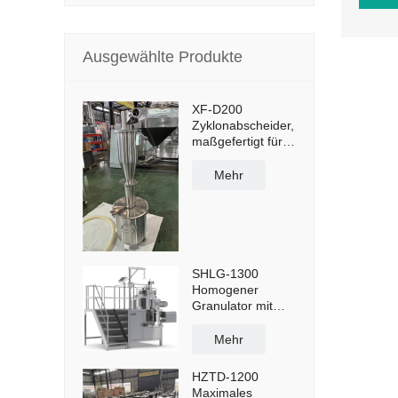
Ausgewählte Produkte
XF-D200
Zyklonabscheider,
maßgefertigt für
Staubabscheidung
und -
Mehr
ein
wiederverwendung
mit 50-Liter-
Staubbehälter und
Querwagen
SHLG-1300
Homogener
Granulator mit
hoher Scherkraft,
effektive Kapazität
Mehr
1300 l
HZTD-1200
Maximales