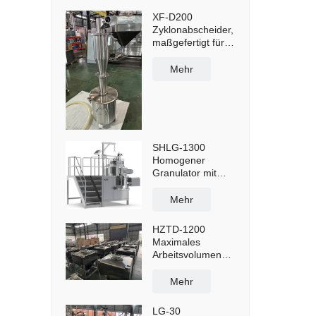
XF-D200
Zyklonabscheider,
maßgefertigt für
Staubabscheidung
und -
Mehr
wiederverwendung
mit 50-Liter-
Staubbehälter und
Querwagen
SHLG-1300
Homogener
Granulator mit
hoher Scherkraft,
effektive Kapazität
Mehr
1300 l
HZTD-1200
Maximales
Arbeitsvolumen
960 l mit
manueller
Mehr
Ablassklappe
LG-30