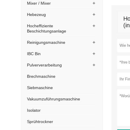
+
Mixer / Mixer
+
Hebezeug
Ho
(i
+
Hocheffiziente
Beschichtungsanlage
+
Reinigungsmaschine
+
IBC Bin
+
Pulververarbeitung
Brechmaschine
Siebmaschine
Vakuumzuführungsmaschine
Isolator
Sprühtrockner