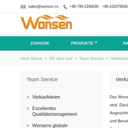

sales@wonsen.cn
+86-795-2196639、+86-152079506

ZUHAUSE
PRODUKTE
N
nach Hause
>
Wir über uns
>
Team Service
>
Verkaufs
Team Service
Verk
Verkaufsteam
Das Wonse

sind. Dar
Exzellentes

Angesicht
Qualitätsmanagement
und Benut
Wonsens globale
