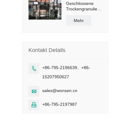
Geschlossene
Trockengranulieranlage
mit einer
Kapazität von 50
Mehr
kg/h
Kontakt Details
+86-795-2196639、+86-

15207950627
sales@wonsen.cn

+86-795-2197987
