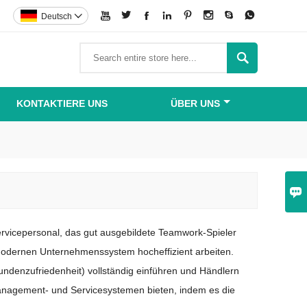








Deutsch


KONTAKTIERE UNS
ÜBER UNS

rvicepersonal, das gut ausgebildete Teamwork-Spieler
modernen Unternehmenssystem hocheffizient arbeiten.
ndenzufriedenheit) vollständig einführen und Händlern
Management- und Servicesystemen bieten, indem es die