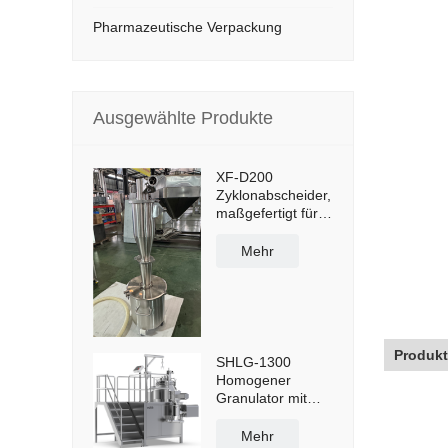
Pharmazeutische Verpackung
Ausgewählte Produkte
XF-D200
Zyklonabscheider,
maßgefertigt für
Staubabscheidung
und -
Mehr
wiederverwendung
mit 50-Liter-
Staubbehälter und
Querwagen
Produk
SHLG-1300
Homogener
Granulator mit
hoher Scherkraft,
effektive Kapazität
Mehr