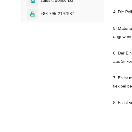
sales@wonsen.cn

4. Die Po
+86-795-2197987

5. Materi
angewende
6. Der Ei
aus Siliko
7. Es ist 
flexibel b
8. Es ist