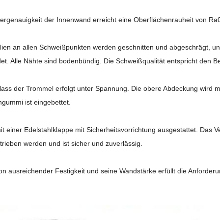
liergenauigkeit der Innenwand erreicht eine Oberflächenrauheit von Ra
alien an allen Schweißpunkten werden geschnitten und abgeschrägt, u
t. Alle Nähte sind bodenbündig. Die Schweißqualität entspricht den
nlass der Trommel erfolgt unter Spannung. Die obere Abdeckung wird mi
ngummi ist eingebettet.
mit einer Edelstahlklappe mit Sicherheitsvorrichtung ausgestattet. Das Ve
etrieben werden und ist sicher und zuverlässig.
 von ausreichender Festigkeit und seine Wandstärke erfüllt die Anford