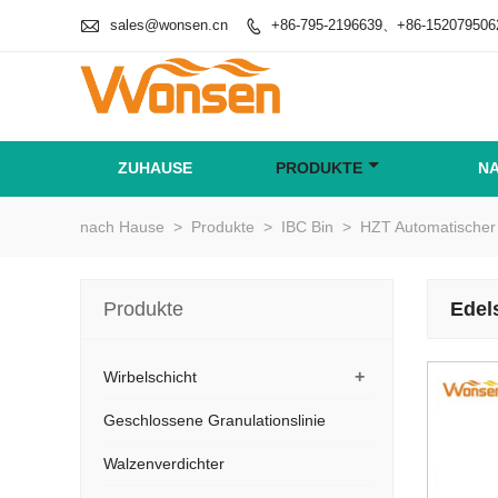

sales@wonsen.cn
+86-795-2196639、+86-152079506

ZUHAUSE
PRODUKTE
N
nach Hause
>
Produkte
>
IBC Bin
>
HZT Automatischer 
Produkte
Edel
+
Wirbelschicht
Geschlossene Granulationslinie
Walzenverdichter