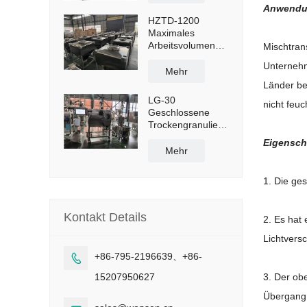
1300 l
Anwend
HZTD-1200
Maximales
Arbeitsvolumen
Mischtran
960 l mit
Unternehm
manueller
Mehr
Ablassklappe
Länder be
LG-30
nicht feu
Geschlossene
Trockengranulieranlage
mit einer
Eigensch
Kapazität von 50
Mehr
kg/h
1. Die ge
Kontakt Details
2. Es hat
Lichtvers
+86-795-2196639、+86-

15207950627
3. Der ob
Übergang 