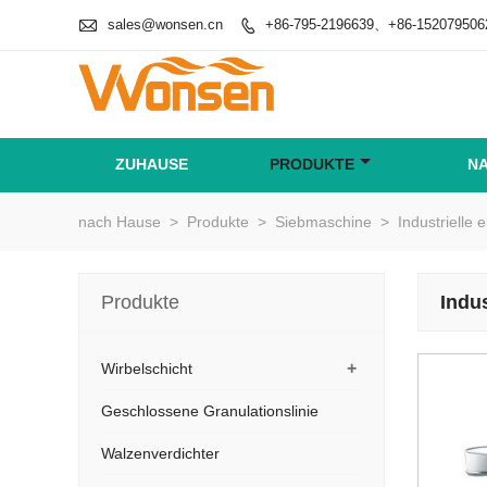

sales@wonsen.cn
+86-795-2196639、+86-152079506

ZUHAUSE
PRODUKTE
N
nach Hause
>
Produkte
>
Siebmaschine
>
Industrielle 
Produkte
Indus
+
Wirbelschicht
Geschlossene Granulationslinie
Walzenverdichter