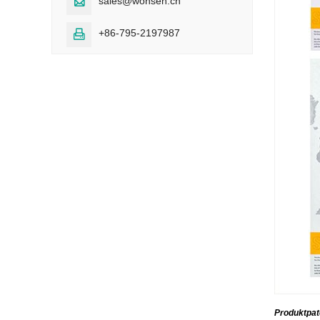
sales@wonsen.cn

+86-795-2197987

Produktpat