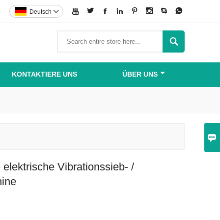








Deutsch


KONTAKTIERE UNS
ÜBER UNS

e elektrische Vibrationssieb- /
ine