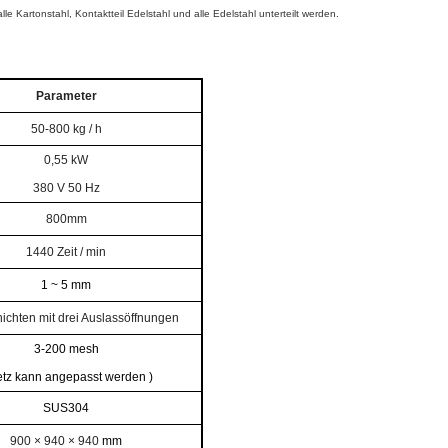
Kartonstahl, Kontaktteil Edelstahl und alle Edelstahl unterteilt werden.
Parameter
50-800 kg / h
0,55
kW
380 V 50 Hz
800mm
1440 Zeit / min
1
~
5 mm
hichten
mit drei Auslassöffnungen
3-200 mesh
tz kann angepasst werden
)
SUS304
900 × 940 × 940
mm