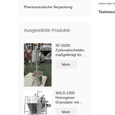
einem oder me
Pharmazeutische Verpackung
Technisc
Ausgewählte Produkte
XF-D200
Zyklonabscheider,
maßgefertigt für
Staubabscheidung
und -
Mehr
wiederverwendung
mit 50-Liter-
Staubbehälter und
Querwagen
SHLG-1300
Homogener
Granulator mit
hoher Scherkraft,
effektive Kapazität
Mehr