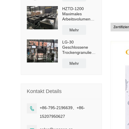
1300 l
HZTD-1200
Maximales
Arbeitsvolumen
960 l mit
Zertifizi
manueller
Mehr
Ablassklappe
LG-30
Geschlossene
Trockengranulieranlage
mit einer
Kapazität von 50
Mehr
kg/h
Kontakt Details
+86-795-2196639、+86-

15207950627