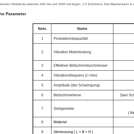
hreren Siebdecks zwischen 400 mm und 2000 mm liegen. 1-5 Schichten). Das Material kann in alle 
he Parameter
Nein.
Name
1
Produktionskapazität
2
Vibration Motorleistung
3
Effektiver Bildschirmdurchmesser
4
Vibrationsfrequenz (t / min)
5
Amplitude (der Schwingung)
6
Bildschirmebene
Zwei Sc
7
Siebgewebe
(
Ne
8
Material
9
Abmessung
(
L × B × H
)