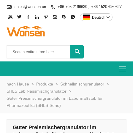

sales@wonsen.cn
+86-795-2196639、+86-15207950627









Deutsch


To
nach Hause
>
Produkte
>
Schnellmischgranulator
>
SHLS Lab Nassmischgranulator
>
Guter Preismischergranulator im Labormaßstab für
Pharmazeutika (SHLS-Serie)
Guter Preismischergranulator im